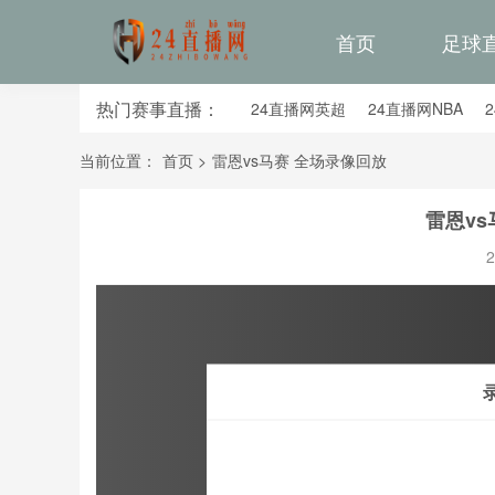
首页
足球
热门赛事直播：
24直播网英超
24直播网NBA
24直播网亚洲杯
24直播网世亚预
当前位置：
首页
>
雷恩vs马赛 全场录像回放
24直播网国足世预赛积分榜
24
雷恩vs
2