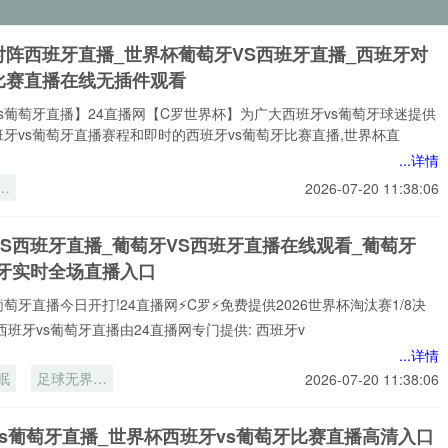
对阵西班牙直播_世界杯葡萄牙VS西班牙直播_西班牙对
比赛直播在线无插件观看
s葡萄牙直播】24直播网【C罗世界杯】为广大西班牙vs葡萄牙球迷提供
牙vs葡萄牙直播赛程和即时的西班牙vs葡萄牙比赛直播,世界杯直
...详情
：
2026-07-20 11:38:06
乾
VS西班牙直播_葡萄牙VS西班牙直播在线观看_葡萄牙
班牙实时全场直播入口
葡萄牙直播今日开打!24直播网⚡️C罗⚡️免费提供2026世界杯淘汰赛1/8决
西班牙vs葡萄牙直播由24直播网专门提供: 西班牙v
...详情
眠
足球无界：
2026-07-20 11:38:06
2026世界
杯如何撕裂
vs葡萄牙直播_世界杯西班牙vs葡萄牙比赛直播高清入口
欧洲人的作