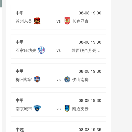
05月21日 巴拉多利德vs阿拉维斯 全场录像回放
中甲
08-08 19:00
05月21日 蒙扎vs恩波利 全场录像回放
苏州东吴
长春亚泰
vs
05月21日 广州蒲公英vs浙江 全场录像
05月20日 拉斯帕尔马斯vs莱加内斯 全场录像回放
05月20日 帕尔马vs那不勒斯 全场录像
中甲
08-08 19:30
05月20日 F1艾米利亚-罗马涅大奖赛正赛 全场录像
石家庄功夫
陕西联合月亮泊
vs
回放
队
中甲
08-08 19:30
梅州客家
佛山南狮
vs
中甲
08-08 19:30
南京城市
南通支云
vs
中超
08-08 19:35