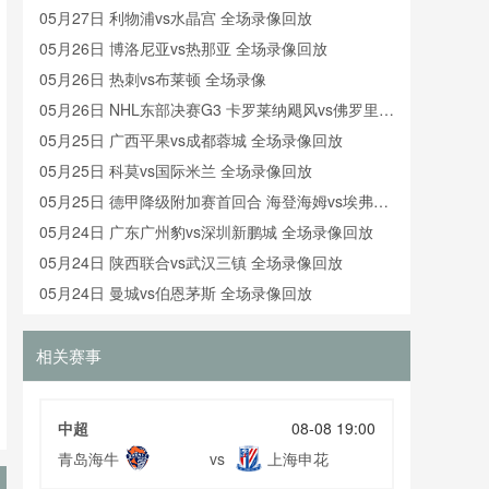
05月27日 利物浦vs水晶宫 全场录像回放
05月26日 博洛尼亚vs热那亚 全场录像回放
05月26日 热刺vs布莱顿 全场录像
05月26日 NHL东部决赛G3 卡罗莱纳飓风vs佛罗里达
美洲豹 全场录像回放
05月25日 广西平果vs成都蓉城 全场录像回放
05月25日 科莫vs国际米兰 全场录像回放
05月25日 德甲降级附加赛首回合 海登海姆vs埃弗斯
堡 全场录像回放
05月24日 广东广州豹vs深圳新鹏城 全场录像回放
05月24日 陕西联合vs武汉三镇 全场录像回放
05月24日 曼城vs伯恩茅斯 全场录像回放
05月23日 水晶宫vs狼队 全场录像回放
05月23日 深圳青年人vs大连英博 全场录像回放
相关赛事
05月23日 石家庄功夫vs北京国安 全场录像回放
05月22日 亚女冠杯半决赛 武汉车谷江大女足vs胡志
中超
08-08 19:00
明市女足 全场录像回放
05月22日 石家庄功夫vs北京国安 全场录像回放
青岛海牛
上海申花
vs
05月22日 苏州东吴vs上海海港 全场录像