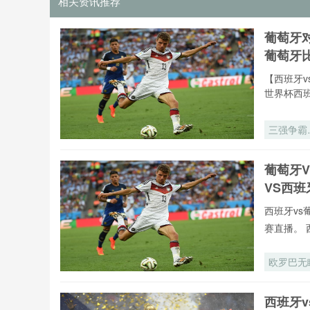
相关资讯推荐
葡萄牙
葡萄牙
【西班牙v
世界杯西班
三强争霸
净胜球定
坤
葡萄牙
VS西
西班牙vs
赛直播。 
欧罗巴无
西班牙