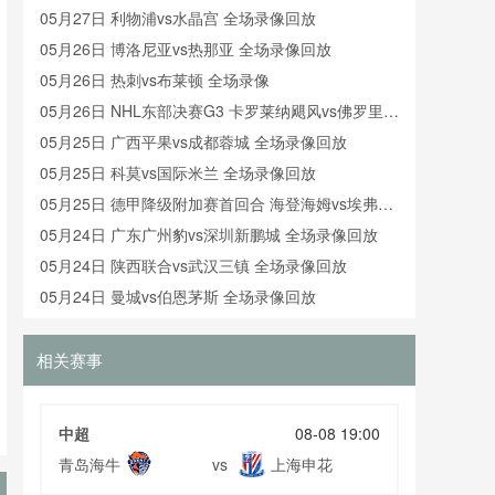
05月27日 利物浦vs水晶宫 全场录像回放
05月26日 博洛尼亚vs热那亚 全场录像回放
05月26日 热刺vs布莱顿 全场录像
05月26日 NHL东部决赛G3 卡罗莱纳飓风vs佛罗里达
美洲豹 全场录像回放
05月25日 广西平果vs成都蓉城 全场录像回放
05月25日 科莫vs国际米兰 全场录像回放
05月25日 德甲降级附加赛首回合 海登海姆vs埃弗斯
堡 全场录像回放
05月24日 广东广州豹vs深圳新鹏城 全场录像回放
05月24日 陕西联合vs武汉三镇 全场录像回放
05月24日 曼城vs伯恩茅斯 全场录像回放
05月23日 水晶宫vs狼队 全场录像回放
05月23日 深圳青年人vs大连英博 全场录像回放
相关赛事
05月23日 石家庄功夫vs北京国安 全场录像回放
05月22日 亚女冠杯半决赛 武汉车谷江大女足vs胡志
中超
08-08 19:00
明市女足 全场录像回放
05月22日 石家庄功夫vs北京国安 全场录像回放
青岛海牛
上海申花
vs
05月22日 苏州东吴vs上海海港 全场录像