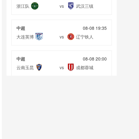
浙江队
武汉三镇
vs
中超
08-08 19:35
大连英博
辽宁铁人
vs
中超
08-08 20:00
云南玉昆
成都蓉城
vs
中甲
08-08 20:00
定南赣联
大连鲲城
vs
巴西甲
08-09 03:00
格雷米奥
圣保罗
vs