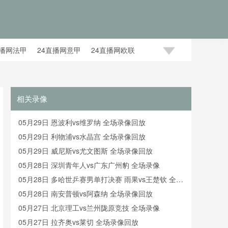
直播网法甲
24直播网意甲
24直播网欧联
足世预赛大名单
24直播网国足世预赛排行榜
相关录像
05月29日 恩波利vs维罗纳 全场录像回放
05月29日 利物浦vs水晶宫 全场录像回放
05月29日 威尼斯vs尤文图斯 全场录像回放
05月28日 深圳青年人vs广东广州豹 全场录像
05月28日 多哈世乒赛男单打决赛 雨果vs王楚钦 全场
录像回放
05月28日 南安普顿vs阿森纳 全场录像回放
05月27日 北京理工vs兰州陇原竞技 全场录像
05月27日 拉齐奥vs莱切 全场录像回放